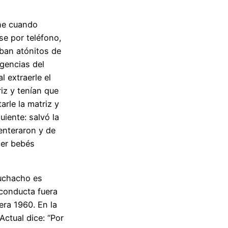
che cuando
se por teléfono,
aban atónitos de
rgencias del
l extraerle el
iz y tenían que
arle la matriz y
uiente: salvó la
 enteraron y de
ner bebés
muchacho es
conducta fuera
lera 1960. En la
ctual dice: “Por