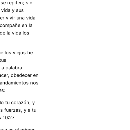
se repiten; sin
 vida y sus
r vivir una vida
acompañe en la
de la vida los
e los viejos he
tus
La palabra
hacer, obedecer en
mandamientos nos
es:
do tu corazón, y
s fuerzas, y a tu
 10:27.
que es el primer