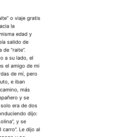
te” o viaje gratis
acia la
 misma edad y
ía salido de
 de “raite”.
 a su lado, el
es el amigo de mi
rdas de mí, pero
auto, e iban
 camino, más
mpañero y se
o solo era de dos
onduciendo dijo:
lina”, y se
carro”. Le dijo al