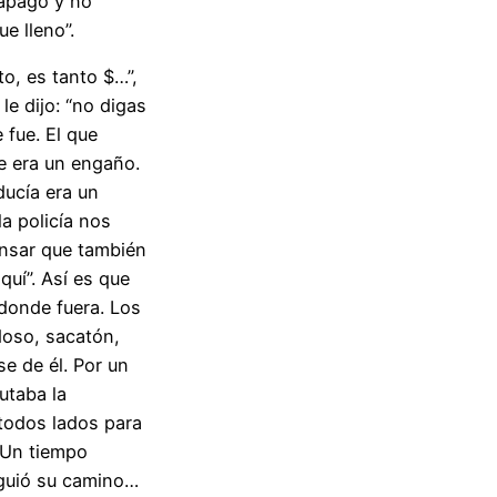
 apago y no
ue lleno”.
to, es tanto $…”,
le dijo: “no digas
 fue. El que
e era un engaño.
nducía era un
la policía nos
ensar que también
quí”. Así es que
donde fuera. Los
doso, sacatón,
se de él. Por un
utaba la
 todos lados para
. Un tiempo
iguió su camino…