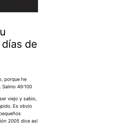
tu
 días de
o, porque he
. Salmo 49:100
er viejo y sabio,
úpido. Es obvio
í pequeños
sión 2005 dice así