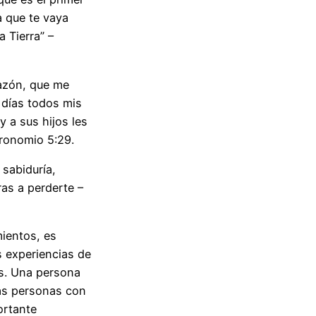
 que te vaya
a Tierra” –
razón, que me
 días todos mis
 a sus hijos les
ronomio 5:29.
 sabiduría,
ras a perderte –
ientos, es
 experiencias de
os. Una persona
las personas con
ortante