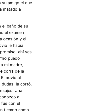
 su amigo el que
ía matado a
 el baño de su
cho el examen
 ocasión y el
ovio le había
promiso, ahí ves
: “no puedo
 a mi madre,
e corra de la
 El novio al
s dudas, la cortó.
ensajes. Una
 conozco a
 fue con el
 un tiempo como