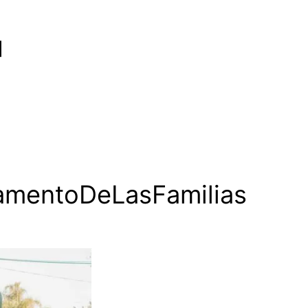
amentoDeLasFamilias