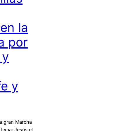
en la
a por
 y
e y
 la gran Marcha
 lema: Jesús el